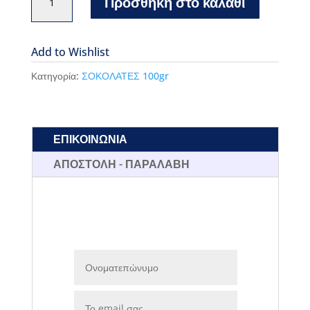
Προσθήκη στο καλάθι
Leonidas
100gr
Dark
Add to Wishlist
85%
Κατηγορία:
ΣΟΚΟΛΑΤΕΣ 100gr
Cocoa
ποσότητα
ΕΠΙΚΟΙΝΩΝΙΑ
ΑΠΟΣΤΟΛΗ - ΠΑΡΑΛΑΒΗ