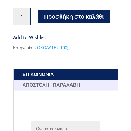
Σοκολάτα
Προσθήκη στο καλάθι
Leonidas
100gr
White
Add to Wishlist
Chocolate
Κατηγορία:
ΣΟΚΟΛΑΤΕΣ 100gr
meringue
lemon
flavour
ΕΠΙΚΟΙΝΩΝΙΑ
ποσότητα
ΑΠΟΣΤΟΛΗ - ΠΑΡΑΛΑΒΗ