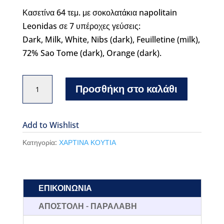
Κασετίνα 64 τεμ. με σοκολατάκια napolitain
Leonidas σε 7 υπέροχες γεύσεις:
Dark, Milk, White, Nibs (dark), Feuilletine (milk),
72% Sao Tome (dark), Orange (dark).
NAPOLITAIN
Προσθήκη στο καλάθι
ΚΑΣΕΤΙΝΑ
ΠΟΡΤΟΚΑΛΙ
L.
Add to Wishlist
64
Κατηγορία:
ΧΑΡΤΙΝΑ ΚΟΥΤΙΑ
ΤΜΧ
ποσότητα
ΕΠΙΚΟΙΝΩΝΙΑ
ΑΠΟΣΤΟΛΗ - ΠΑΡΑΛΑΒΗ