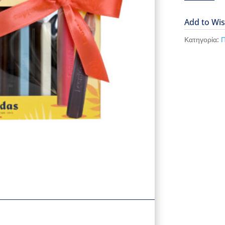
pencils
ποσότητα
Add to Wis
Κατηγορία:
Π