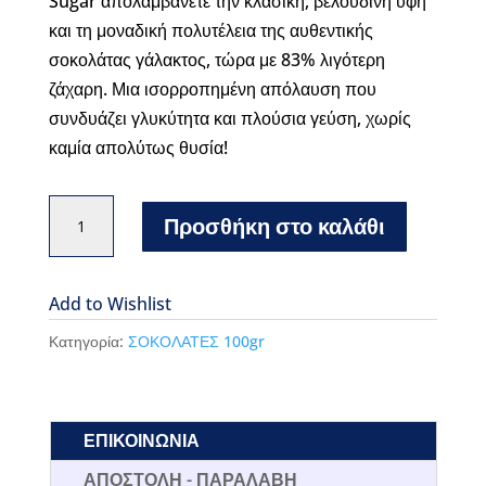
Sugar απολαμβάνετε την κλασική, βελούδινη υφή
και τη μοναδική πολυτέλεια της αυθεντικής
σοκολάτας γάλακτος, τώρα με 83% λιγότερη
ζάχαρη. Μια ισορροπημένη απόλαυση που
συνδυάζει γλυκύτητα και πλούσια γεύση, χωρίς
καμία απολύτως θυσία!
Σοκολάτα
Προσθήκη στο καλάθι
Leonidas
100gr
milk
Add to Wishlist
reduced
Κατηγορία:
ΣΟΚΟΛΑΤΕΣ 100gr
sugar
ποσότητα
ΕΠΙΚΟΙΝΩΝΙΑ
ΑΠΟΣΤΟΛΗ - ΠΑΡΑΛΑΒΗ