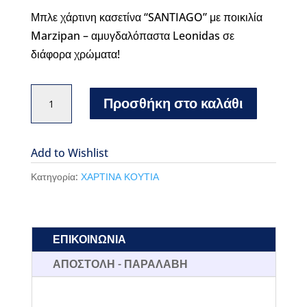
Μπλε χάρτινη κασετίνα “SANTIAGO” με ποικιλία
Marzipan – αμυγδαλόπαστα Leonidas σε
διάφορα χρώματα!
SANTIAGO
Προσθήκη στο καλάθι
ΚΑΣΕΤΙΝΑ
ΜΠΛΕ
ΜΕ
Add to Wishlist
MARZIPAN
Κατηγορία:
ΧΑΡΤΙΝΑ ΚΟΥΤΙΑ
23ΤΕΜ.
ποσότητα
ΕΠΙΚΟΙΝΩΝΙΑ
ΑΠΟΣΤΟΛΗ - ΠΑΡΑΛΑΒΗ