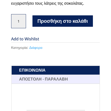
ευχαριστήσει τους λάτρεις της σοκολάτας.
Leonidas
Προσθήκη στο καλάθι
ξύλινο
κουτί
με
Add to Wishlist
ποικιλία
Κατηγορία:
Διάφορα
από
σοκολατάκια
Pure
ΕΠΙΚΟΙΝΩΝΙΑ
Liquer
ποσότητα
ΑΠΟΣΤΟΛΗ - ΠΑΡΑΛΑΒΗ