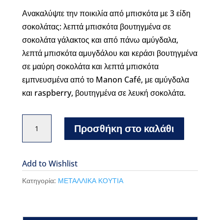
Ανακαλύψτε την ποικιλία από μπισκότα με 3 είδη
σοκολάτας: λεπτά μπισκότα βουτηγμένα σε
σοκολάτα γάλακτος και από πάνω αμύγδαλα,
λεπτά μπισκότα αμυγδάλου και κεράσι βουτηγμένα
σε μαύρη σοκολάτα και λεπτά μπισκότα
εμπνευσμένα από το Manon Café, με αμύγδαλα
και raspberry, βουτηγμένα σε λευκή σοκολάτα.
Leonidas
Προσθήκη στο καλάθι
Victor
κουτί
(large)
Add to Wishlist
με
Κατηγορία:
ΜΕΤΑΛΛΙΚΑ ΚΟΥΤΙΑ
μπισκότα
και
σοκολάτες