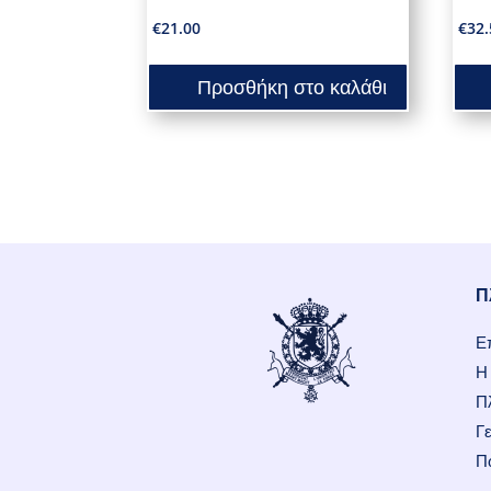
€
21.00
€
32.
Προσθήκη στο καλάθι
Π
Ε
Η 
Π
Γε
Π