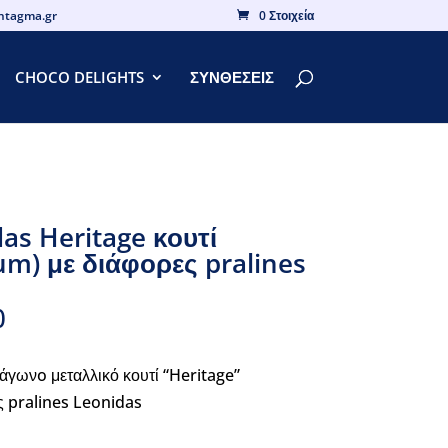
yntagma.gr
0 Στοιχεία
CHOCO DELIGHTS
ΣΥΝΘΕΣΕΙΣ
as Heritage κουτί
m) με διάφορες pralines
0
άγωνo μεταλλικό κουτί “Heritage”
ς pralines Leonidas