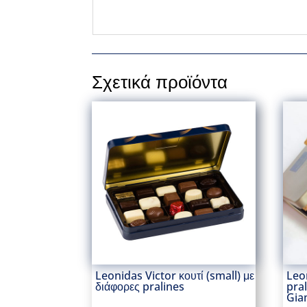
Σχετικά προϊόντα
Leonidas Victor κουτί (small) με
Leo
διάφορες pralines
pra
Gia