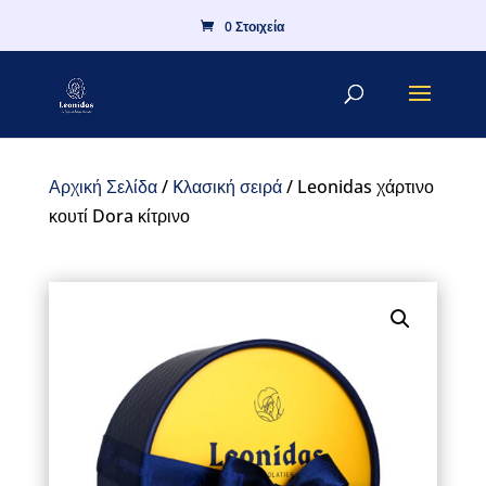
0 Στοιχεία
Αρχική Σελίδα
/
Kλασική σειρά
/ Leonidas χάρτινο
κουτί Dora κίτρινο