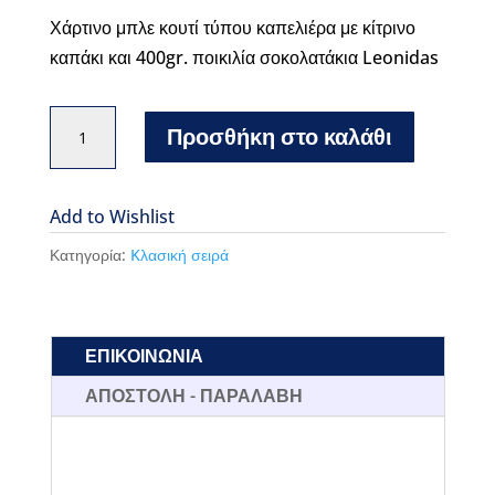
Χάρτινο μπλε κουτί τύπου καπελιέρα με κίτρινο
καπάκι και 400gr. ποικιλία σοκολατάκια Leonidas
Leonidas
Προσθήκη στο καλάθι
χάρτινο
κουτί
Dora
Add to Wishlist
κίτρινο
Κατηγορία:
Kλασική σειρά
ποσότητα
ΕΠΙΚΟΙΝΩΝΙΑ
ΑΠΟΣΤΟΛΗ - ΠΑΡΑΛΑΒΗ