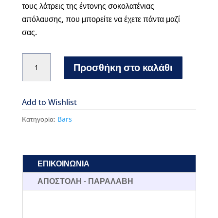
τους λάτρεις της έντονης σοκολατένιας
απόλαυσης, που μπορείτε να έχετε πάντα μαζί
σας.
Leonidas
Προσθήκη στο καλάθι
bar
με
μαύρη
Add to Wishlist
σοκολάτα
Κατηγορία:
Bars
και
coffee
ποσότητα
ΕΠΙΚΟΙΝΩΝΙΑ
ΑΠΟΣΤΟΛΗ - ΠΑΡΑΛΑΒΗ