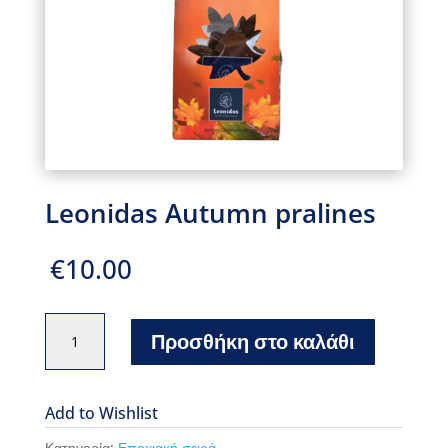
Leonidas Autumn pralines
€
10.00
Leonidas
Προσθήκη στο καλάθι
Autumn
pralines
ποσότητα
Add to Wishlist
Κατηγορία:
Εποχιακή σειρά